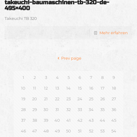
takeuchi-baumaschinen-tb-320-de-
495×400
Takeuchi TB 320
Mehr erfahren
Prev page
1
2
3
4
5
6
7
8
9
10
11
12
13
14
15
16
17
18
19
20
21
22
23
24
25
26
27
28
29
30
31
32
33
34
35
36
37
38
39
40
41
42
43
44
45
46
47
48
49
50
51
52
53
54