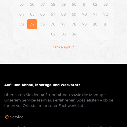
55
56
57
58
59
60
61
62
63
64
65
66
67
68
69
70
71
72
73
74
75
76
77
78
79
80
81
82
83
84
Next page
Auf- und Abbau, Montage und Werkstatt
Überlassen Sie den Auf- und Abbau sowie die Montage
unserem Service-Team aus erfahrenen Spezialisten – ob bei
Ihnen vor Ort oder in unserer Fachwerkstatt.
Service