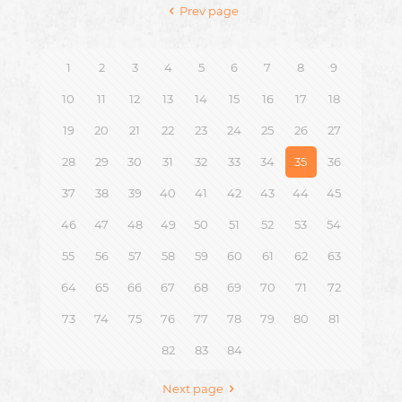
Prev page
1
2
3
4
5
6
7
8
9
10
11
12
13
14
15
16
17
18
19
20
21
22
23
24
25
26
27
28
29
30
31
32
33
34
35
36
37
38
39
40
41
42
43
44
45
46
47
48
49
50
51
52
53
54
55
56
57
58
59
60
61
62
63
64
65
66
67
68
69
70
71
72
73
74
75
76
77
78
79
80
81
82
83
84
Next page