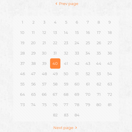
Prev page
1
2
3
4
5
6
7
8
9
10
11
12
13
14
15
16
17
18
19
20
21
22
23
24
25
26
27
28
29
30
31
32
33
34
35
36
37
38
39
40
41
42
43
44
45
46
47
48
49
50
51
52
53
54
55
56
57
58
59
60
61
62
63
64
65
66
67
68
69
70
71
72
73
74
75
76
77
78
79
80
81
82
83
84
Next page