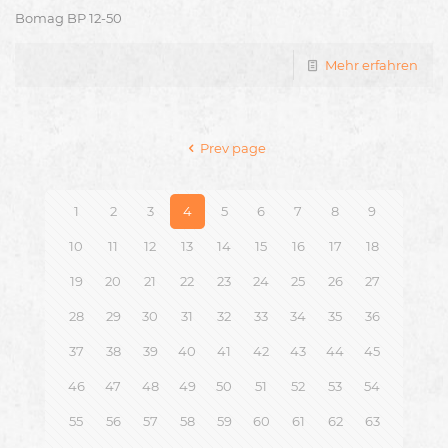
Bomag BP 12-50
Mehr erfahren
Prev page
1
2
3
4
5
6
7
8
9
10
11
12
13
14
15
16
17
18
19
20
21
22
23
24
25
26
27
28
29
30
31
32
33
34
35
36
37
38
39
40
41
42
43
44
45
46
47
48
49
50
51
52
53
54
55
56
57
58
59
60
61
62
63