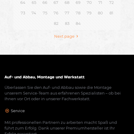
64
65
66
67
68
69
70
71
72
73
74
75
76
77
78
79
80
81
82
83
84
Next page
Auf- und Abbau, Montage und Werkstatt
Überlassen Sie den Auf- und Abbau sowie die Montage
unserem Service-Team aus erfahrenen Spezialisten – ob bei
Ihnen vor Ort oder in unserer Fachwerkstatt.
Service
Mit professionellen Partnern zu arbeiten macht Spaß und
führt zum Erfolg. Dank unserer Premiumhersteller ist Ihr
Erfolg garantiert.