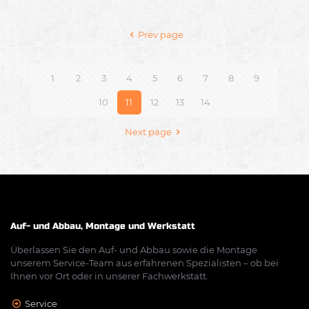
Prev page
1
2
3
4
5
6
7
8
9
10
11
12
13
14
Next page
Auf- und Abbau, Montage und Werkstatt
Überlassen Sie den Auf- und Abbau sowie die Montage
unserem Service-Team aus erfahrenen Spezialisten – ob bei
Ihnen vor Ort oder in unserer Fachwerkstatt.
Service