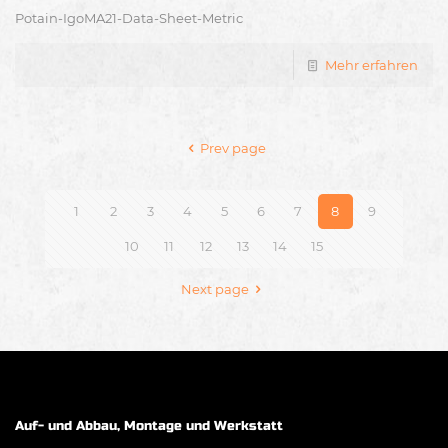
Potain-IgoMA21-Data-Sheet-Metric
Mehr erfahren
Prev page
1
2
3
4
5
6
7
8
9
10
11
12
13
14
15
Next page
Auf- und Abbau, Montage und Werkstatt